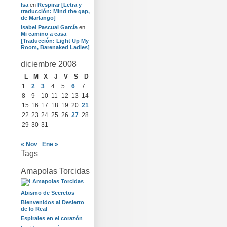
Isa
en
Respirar [Letra y
traducción: Mind the gap,
de Marlango]
Isabel Pascual García
en
Mi camino a casa
[Traducción: Light Up My
Room, Barenaked Ladies]
diciembre 2008
L
M
X
J
V
S
D
1
2
3
4
5
6
7
8
9
10
11
12
13
14
15
16
17
18
19
20
21
22
23
24
25
26
27
28
29
30
31
« Nov
Ene »
Tags
Amapolas Torcidas
Abismo de Secretos
Bienvenidos al Desierto
de lo Real
Espirales en el corazón