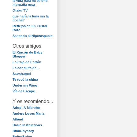
la vida para mí es una
montaña rusa
Otaku TV
qué haría la luna sin la
noche?
Reflejos en un Cristal
Roto
Saltando al Hiperespacio
Otros amigos
El Rincón de Baby
Blogger
La Caja de Cartón
La consulta de…
Starshaped
Te tocó la china
Under my Wing
Vía de Escape
Y os recomiendo...
Adopt A Microbe
Anders Loves Maria
Atland
Basic Instructions
BibliOdyssey
BoingBoing