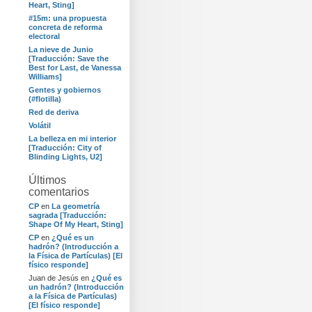
Heart, Sting]
#15m: una propuesta
concreta de reforma
electoral
La nieve de Junio
[Traducción: Save the
Best for Last, de Vanessa
Williams]
Gentes y gobiernos
(#flotilla)
Red de deriva
Volátil
La belleza en mi interior
[Traducción: City of
Blinding Lights, U2]
Últimos
comentarios
CP
en
La geometría
sagrada [Traducción:
Shape Of My Heart, Sting]
CP
en
¿Qué es un
hadrón? (Introducción a
la Física de Partículas) [El
físico responde]
Juan de Jesús
en
¿Qué es
un hadrón? (Introducción
a la Física de Partículas)
[El físico responde]