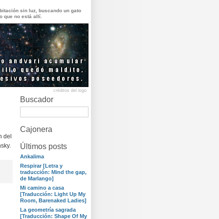
itación sin luz, buscando un gato
o que no está allí.
créditos del logo
Buscador
Cajonera
n del
sky.
Últimos posts
Ankalima
Respirar [Letra y
traducción: Mind the gap,
de Marlango]
Mi camino a casa
[Traducción: Light Up My
Room, Barenaked Ladies]
La geometría sagrada
[Traducción: Shape Of My