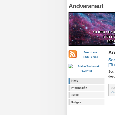
Andvaranaut
Ar
Suscríbete:
RSS
|
email
Se
[Tu
Secr
desc
Inicio
Información
Co
Co
5×100
Badges