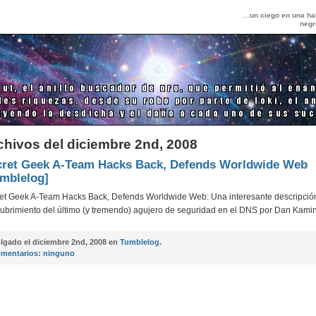
…un ciego en una hab
negr
chivos del diciembre 2nd, 2008
cret Geek A-Team Hacks Back, Defends Worldwide Web
mblelog]
et Geek A-Team Hacks Back, Defends Worldwide Web: Una interesante descripció
ubrimiento del último (y tremendo) agujero de seguridad en el DNS por Dan Kamin
lgado el
diciembre 2nd, 2008 en
Tumblelog
.
mentarios:
ninguno